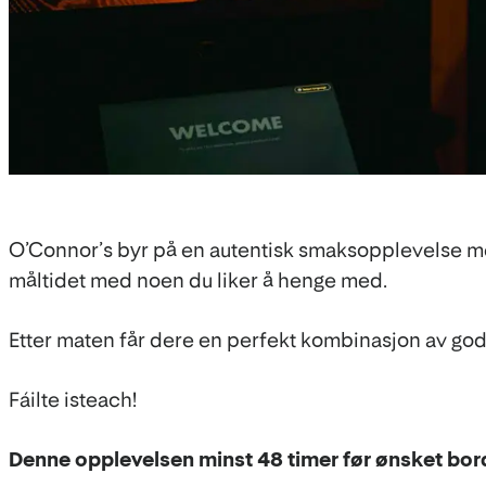
O’Connor’s byr på en autentisk smaksopplevelse med i
måltidet med noen du liker å henge med.
Etter maten får dere en perfekt kombinasjon av go
Fáilte isteach!
Denne opplevelsen minst 48 timer før ønsket bord