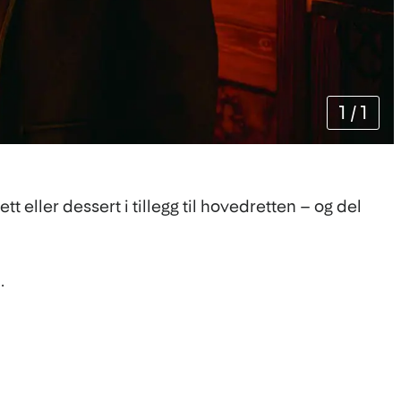
1
/
1
 eller dessert i tillegg til hovedretten – og del
.