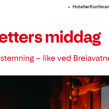
Hoteller
Konfera
retters middag
stemning – like ved Breiavatne