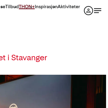
nse
Tilbud
THON+
Inspirasjon
Aktiviteter
t i Stavanger