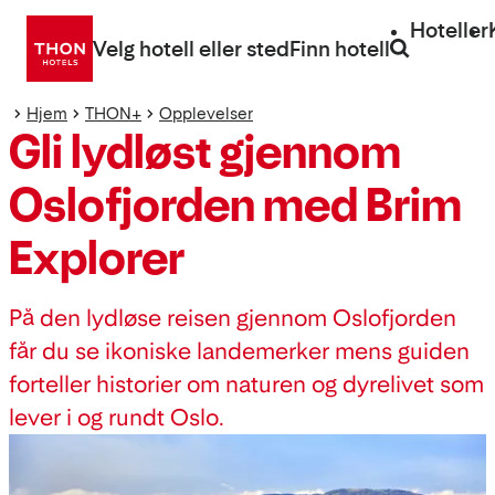
Gå
Hoteller
direkte
Velg hotell eller sted
Finn hotell
til
innhold
Hjem
THON+
Opplevelser
Gli lydløst gjennom
Oslofjorden med Brim
Explorer
På den lydløse reisen gjennom Oslofjorden
får du se ikoniske landemerker mens guiden
forteller historier om naturen og dyrelivet som
lever i og rundt Oslo.