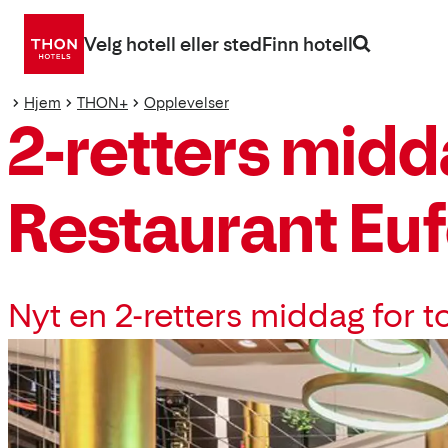
Gå
direkte
Velg hotell eller sted
Finn hotell
til
innhold
Hjem
THON+
Opplevelser
2-retters midda
Restaurant Eu
Nyt en 2-retters middag for t