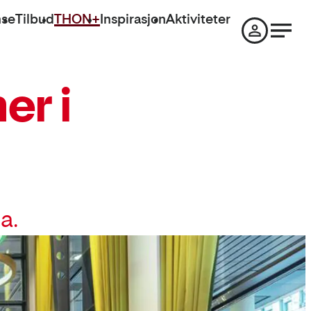
nse
Tilbud
THON+
Inspirasjon
Aktiviteter
er i
a.