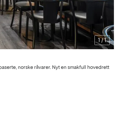
1
/
1
gbaserte, norske råvarer. Nyt en smakfull hovedrett