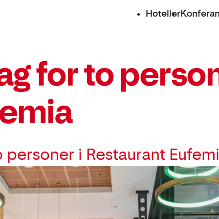
Hoteller
Konfera
g for to person
femia
o personer i Restaurant Eufemi