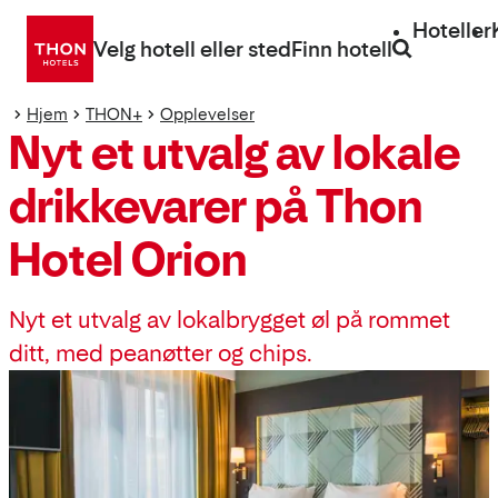
Gå
Hoteller
direkte
Velg hotell eller sted
Finn hotell
til
innhold
Hjem
THON+
Opplevelser
Nyt et utvalg av lokale
drikkevarer på Thon
Hotel Orion
Nyt et utvalg av lokalbrygget øl på rommet
ditt, med peanøtter og chips.