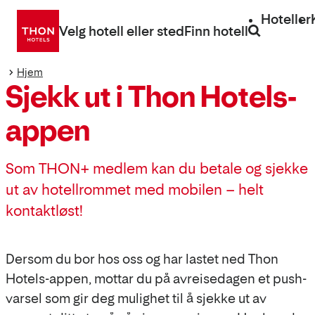
Gå
Hoteller
direkte
Velg hotell eller sted
Finn hotell
til
innhold
Hjem
Sjekk ut i Thon Hotels-
appen
Som THON+ medlem kan du betale og sjekke
ut av hotellrommet med mobilen – helt
kontaktløst!
Dersom du bor hos oss og har lastet ned Thon
Hotels-appen, mottar du på avreisedagen et push-
varsel som gir deg mulighet til å sjekke ut av