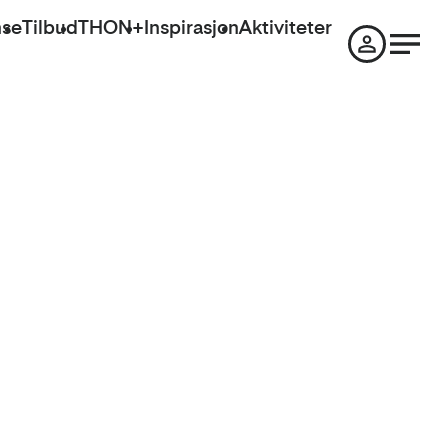
nse
Tilbud
THON+
Inspirasjon
Aktiviteter