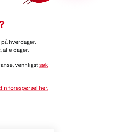
?
0 på hverdager.
 alle dager.
anse, vennligst
søk
din forespørsel her.