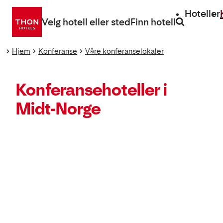
Gå
Hoteller
direkte
Velg hotell eller sted
Finn hotell
til
innhold
Hjem
Konferanse
Våre konferanselokaler
Konferansehoteller i
Midt-Norge