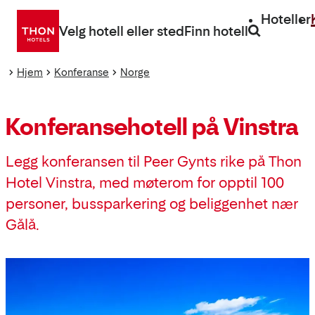
Gå
Hoteller
direkte
Velg hotell eller sted
Finn hotell
til
innhold
Hjem
Konferanse
Norge
Konferansehotell på Vinstra
Legg konferansen til Peer Gynts rike på Thon
Hotel Vinstra, med møterom for opptil 100
personer, bussparkering og beliggenhet nær
Gålå.