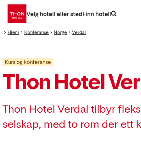
Gå
direkte
Velg hotell eller sted
Finn hotell
til
innhold
Hjem
Konferanse
Norge
Verdal
Kurs og konferanse
Thon Hotel Ver
Thon Hotel Verdal tilbyr flek
selskap, med to rom der ett 