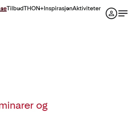
nse
Tilbud
THON+
Inspirasjon
Aktiviteter
eminarer og