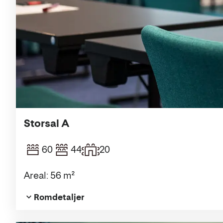
Storsal A
60
44
20
Areal: 56 m²
Romdetaljer