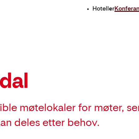
Hoteller
Konfera
dal
sible møtelokaler for møter, s
kan deles etter behov.