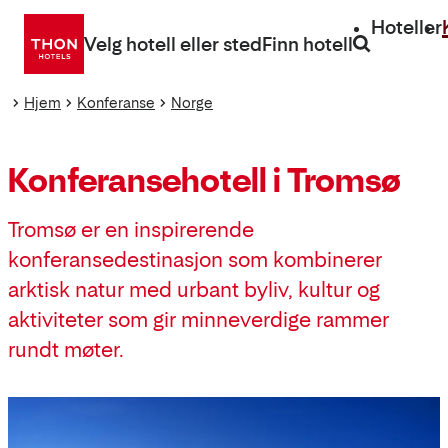
Gå
Hoteller
direkte
Velg hotell eller sted
Finn hotell
til
innhold
Hjem
Konferanse
Norge
Konferansehotell i Tromsø
Tromsø er en inspirerende
konferansedestinasjon som kombinerer
arktisk natur med urbant byliv, kultur og
aktiviteter som gir minneverdige rammer
rundt møter.