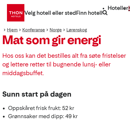
Gå
Hoteller
direkte
Velg hotell eller sted
Finn hotell
til
innhold
Hjem
Konferanse
Norge
Lørenskog
Mat som gir energi
Hos oss kan det bestilles alt fra søte fristelser
og lettere retter til bugnende lunsj- eller
middagsbuffet.
Sunn start på dagen
Oppskåret frisk frukt: 52 kr
Grønnsaker med dipp: 49 kr