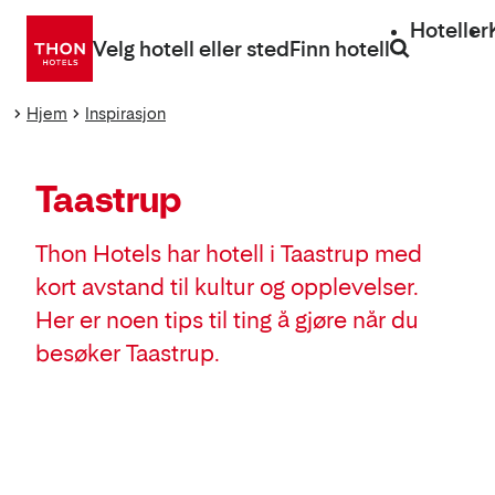
Gå
Hoteller
direkte
Velg hotell eller sted
Finn hotell
til
innhold
Hjem
Inspirasjon
Taastrup
Thon Hotels har hotell i Taastrup med
kort avstand til kultur og opplevelser.
Her er noen tips til ting å gjøre når du
besøker Taastrup.