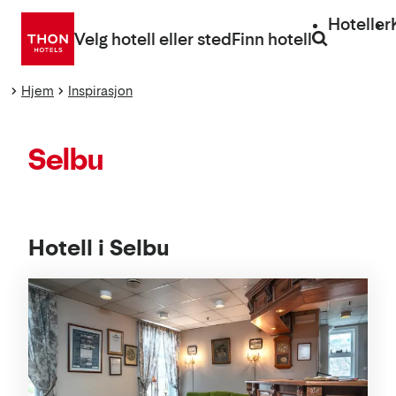
Gå
Hoteller
direkte
Velg hotell eller sted
Finn hotell
til
innhold
Hjem
Inspirasjon
Selbu
Hotell i Selbu