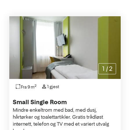
Rommene
1
/
2
2
1 gjest
Fra 9 m
Small Single Room
Mindre enkeltrom med bad, med dusj,
hårtørker og toalettartikler. Gratis trådløst
internett, telefon og TV med et variert utvalg