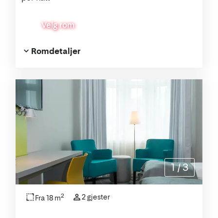
Velg rom
Romdetaljer
1
/
3
2
2 gjester
Fra 18 m