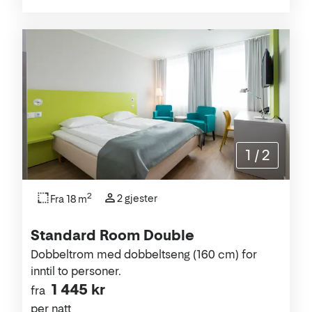
1
/
2
2
2 gjester
Fra 18 m
Standard Room Double
Dobbeltrom med dobbeltseng (160 cm) for
inntil to personer.
1 445 kr
fra
per natt