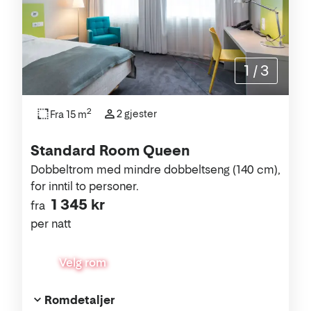
1
/
3
2
2 gjester
Fra 15 m
Standard Room Queen
Dobbeltrom med mindre dobbeltseng (140 cm),
for inntil to personer.
1 345 kr
fra
per natt
Velg rom
Romdetaljer