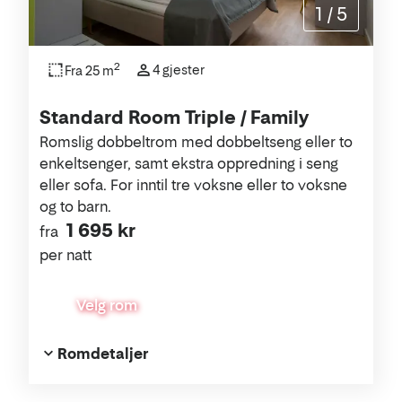
1
/
5
2
4 gjester
Fra 25 m
Standard Room Triple / Family
Romslig dobbeltrom med dobbeltseng eller to
enkeltsenger, samt ekstra oppredning i seng
eller sofa. For inntil tre voksne eller to voksne
og to barn.
1 695 kr
fra
per natt
Velg rom
Romdetaljer