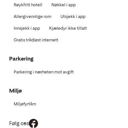
Røykfritt hotell
Nøkkel i app
Allergivennlige rom
Utsjekk i app
Innsjekk i app
Kjæledyr ikke tillatt
Gratis trådløst internett
Parkering
Parkering i nærheten mot avgift
Miljø
Miljøfyrtårn
Følg oss