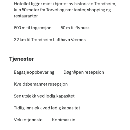
Hotellet ligger midt i hjertet av historiske Trondheim,
kun 50 meter fra Torvet og nær teater, shopping og
restauranter.
600 m til togstasjon
50 m til flybuss
32 km til Trondheim Lufthavn Værnes
Tjenester
Bagasjeoppbevaring
Døgnåpen resepsjon
Kveldsbemannet resepsjon
Sen utsjekk ved ledig kapasitet
Tidlig innsjekk ved ledig kapasitet
Vekketjeneste
Kopimaskin