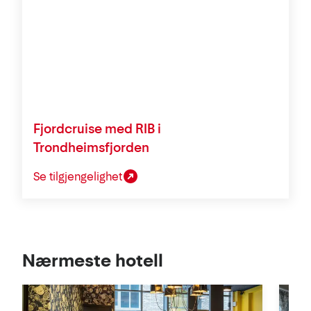
Fjordcruise med RIB i
Trondheimsfjorden
Se tilgjengelighet
Se
Nærmeste hotell
i
kart