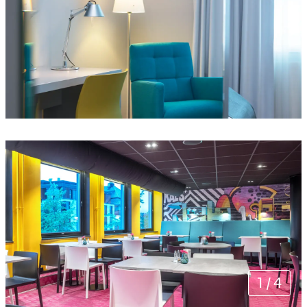
1
/
4