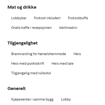
Mat og drikke
Lobbybar
Frokost inkludert
Frokostbuffé
Gratis kaffe i resepsjonen
Isbitmaskin
Tilgjengelighet
Brannvarsling for hørselshemmede
Heis
Heis med punktskrift
Heis med tale
Tilgjengelig med rullestol
Generelt
Kjøpesenter i samme bygg
Lobby