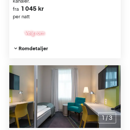
kanaler.
1 045 kr
fra
per natt
Velg rom
Romdetaljer
1
/
3