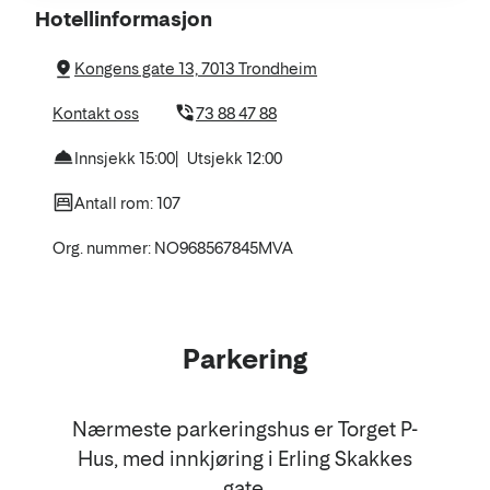
Om
Hotellinformasjon
hotellet
Kongens gate 13, 7013 Trondheim
Kontakt oss
73 88 47 88
Innsjekk 15:00
Utsjekk 12:00
Antall rom: 107
Org. nummer: NO968567845MVA
Parkering
Nærmeste parkeringshus er Torget P-
Hus, med innkjøring i Erling Skakkes
gate.