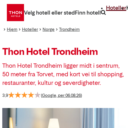
Gå
Hoteller
direkte
Velg hotell eller sted
Finn hotell
til
innhold
Hjem
Hoteller
Norge
Trondheim
Thon Hotel Trondheim
Thon Hotel Trondheim ligger midt i sentrum,
50 meter fra Torvet, med kort vei til shopping,
restauranter, kultur og severdigheter.
3,9
(
Google, per 06.08.26
)