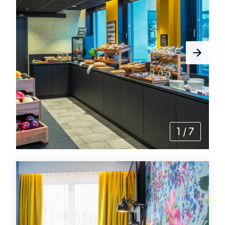
1
/
7
Tilbud