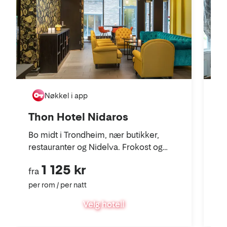
Th
Nøkkel i app
Hi
Thon Hotel Nidaros
re
Bo midt i Trondheim, nær butikker,
30 
restauranter og Nidelva. Frokost og
treningsrom er inkludert.
1 125 kr
fra
fra
per rom / per natt
per
Velg hotell