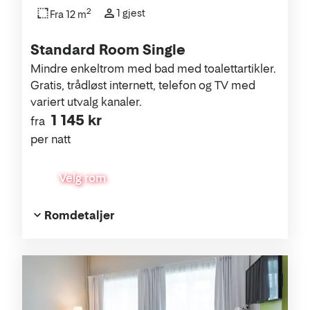
2
1 gjest
Fra 12 m
Standard Room Single
Mindre enkeltrom med bad med toalettartikler.
Gratis, trådløst internett, telefon og TV med
variert utvalg kanaler.
1 145 kr
fra
per natt
Velg rom
Romdetaljer