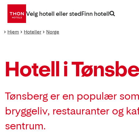
Gå
direkte
Velg hotell eller sted
Finn hotell
til
innhold
Hjem
Hoteller
Norge
Hotell i Tønsb
Tønsberg er en populær somme
bryggeliv, restauranter og k
sentrum.