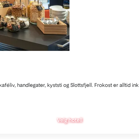
kaféliv, handlegater, kyststi og Slottsfjell. Frokost er alltid i
Velg hotell