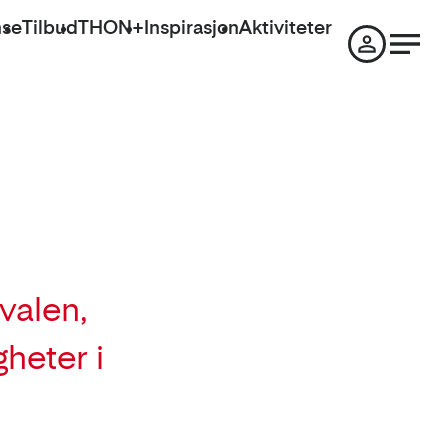
nse
Tilbud
THON+
Inspirasjon
Aktiviteter
valen,
heter i