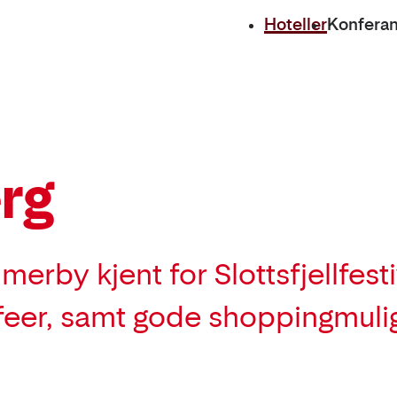
Hoteller
Konfera
erg
rby kjent for Slottsfjellfesti
afeer, samt gode shoppingmulig