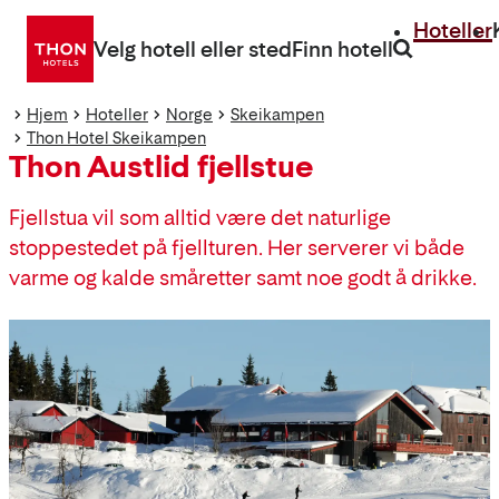
Gå
Hoteller
direkte
Velg hotell eller sted
Finn hotell
til
innhold
Hjem
Hoteller
Norge
Skeikampen
Thon Hotel Skeikampen
Thon Austlid fjellstue
Fjellstua vil som alltid være det naturlige
stoppestedet på fjellturen. Her serverer vi både
varme og kalde småretter samt noe godt å drikke.