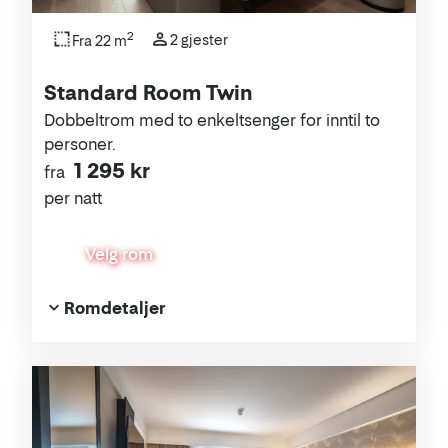
2
2 gjester
Fra 22 m
Standard Room Twin
Dobbeltrom med to enkeltsenger for inntil to
personer.
1 295 kr
fra
per natt
Velg rom
Romdetaljer