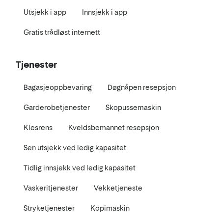
Utsjekk i app
Innsjekk i app
Gratis trådløst internett
Tjenester
Bagasjeoppbevaring
Døgnåpen resepsjon
Garderobetjenester
Skopussemaskin
Klesrens
Kveldsbemannet resepsjon
Sen utsjekk ved ledig kapasitet
Tidlig innsjekk ved ledig kapasitet
Vaskeritjenester
Vekketjeneste
Stryketjenester
Kopimaskin