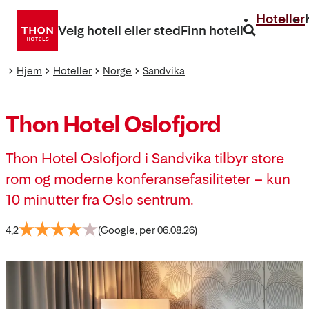
Gå
Hoteller
direkte
Velg hotell eller sted
Finn hotell
til
innhold
Hjem
Hoteller
Norge
Sandvika
Thon Hotel Oslofjord
Thon Hotel Oslofjord i Sandvika tilbyr store
rom og moderne konferansefasiliteter – kun
10 minutter fra Oslo sentrum.
4,2
(
Google, per 06.08.26
)