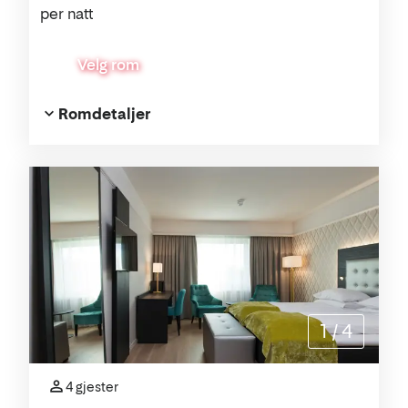
per natt
Velg rom
Romdetaljer
1
/
4
4 gjester