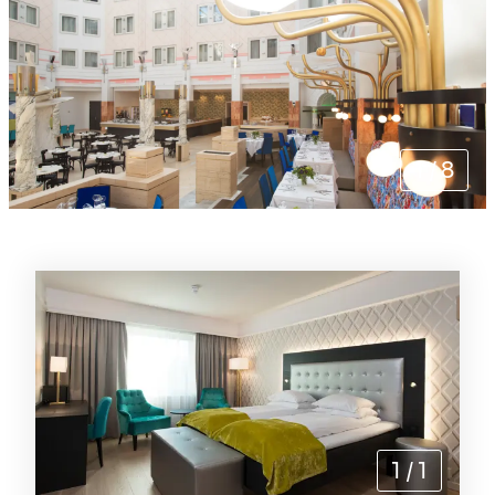
1
/
8
Rommene
1
/
1