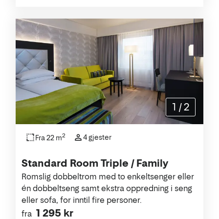
1
/
2
2
4 gjester
Fra 22 m
Standard Room Triple / Family
Romslig dobbeltrom med to enkeltsenger eller
én dobbeltseng samt ekstra oppredning i seng
eller sofa, for inntil fire personer.
1 295 kr
fra