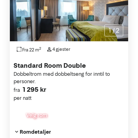
1
/
2
2
4 gjester
Fra 22 m
Standard Room Double
Dobbeltrom med dobbeltseng for inntil to
personer.
1 295 kr
fra
per natt
Velg rom
Romdetaljer