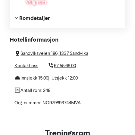
Velg rom
Romdetaljer
Om
Hotellinformasjon
hotellet
Sandviksveien 186, 1337 Sandvika
Kontakt oss
67 55 66 00
Innsjekk 15:00
Utsjekk 12:00
Antall rom: 248
Org. nummer: NO979893744MVA
Treningsrom