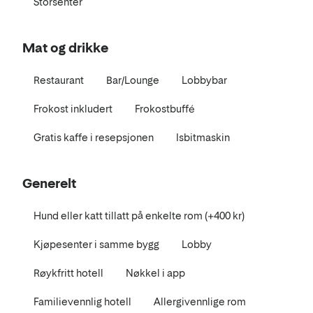
Storsenter
Mat og drikke
Restaurant
Bar/Lounge
Lobbybar
Frokost inkludert
Frokostbuffé
Gratis kaffe i resepsjonen
Isbitmaskin
Generelt
Hund eller katt tillatt på enkelte rom (+400 kr)
Kjøpesenter i samme bygg
Lobby
Røykfritt hotell
Nøkkel i app
Familievennlig hotell
Allergivennlige rom