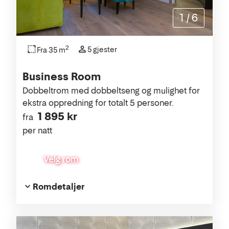
1
/
6
2
5 gjester
Fra 35 m
Business Room
Dobbeltrom med dobbeltseng og mulighet for
ekstra oppredning for totalt 5 personer.
1 895 kr
fra
per natt
Velg rom
Romdetaljer