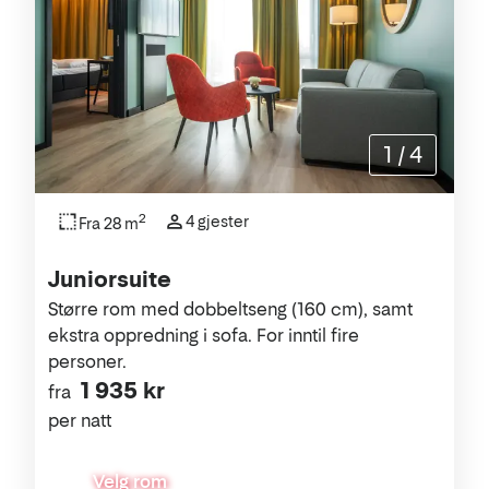
1
/
4
2
4 gjester
Fra 28 m
Juniorsuite
Større rom med dobbeltseng (160 cm), samt
ekstra oppredning i sofa. For inntil fire
personer.
1 935 kr
fra
per natt
Velg rom