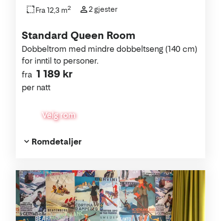
2
2 gjester
Fra 12,3 m
Standard Queen Room
Dobbeltrom med mindre dobbeltseng (140 cm)
for inntil to personer.
1 189 kr
fra
per natt
Velg rom
Romdetaljer