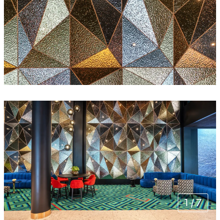
1
/
7