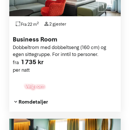
1
/
4
2
2 gjester
Fra 22 m
Business Room
Dobbeltrom med dobbeltseng (160 cm) og
egen sittegruppe. For inntil to personer.
1 735 kr
fra
per natt
Velg rom
Romdetaljer