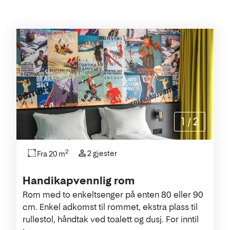
Rommene
1
/
2
2
2 gjester
Fra 20 m
Handikapvennlig rom
Rom med to enkeltsenger på enten 80 eller 90
cm. Enkel adkomst til rommet, ekstra plass til
rullestol, håndtak ved toalett og dusj. For inntil