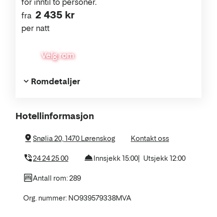
for inntil to personer.
2 435 kr
fra
per natt
Velg rom
Romdetaljer
Om
Hotellinformasjon
hotellet
Snølia 20, 1470 Lørenskog
Kontakt oss
24 24 25 00
Innsjekk 15:00
Utsjekk 12:00
Antall rom: 289
Org. nummer: NO939579338MVA