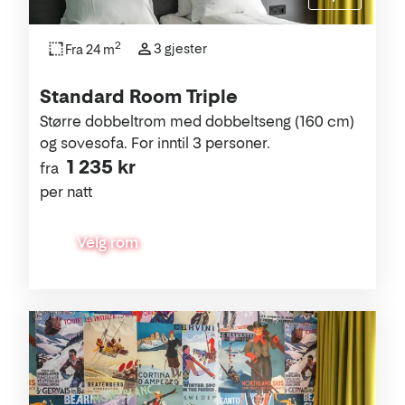
2
3 gjester
Fra 24 m
Standard Room Triple
Større dobbeltrom med dobbeltseng (160 cm)
og sovesofa. For inntil 3 personer.
1 235 kr
fra
per natt
Velg rom