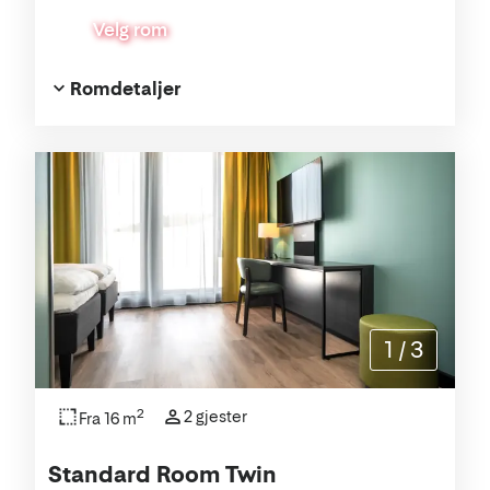
Velg rom
Romdetaljer
1
/
3
2
2 gjester
Fra 16 m
Standard Room Twin