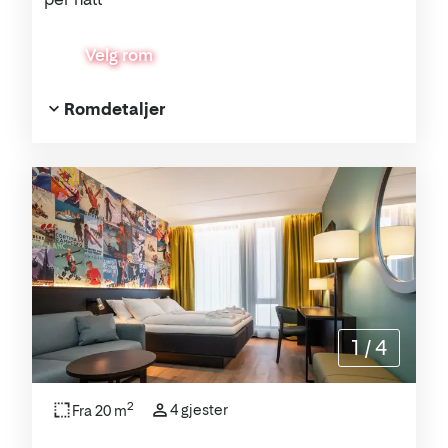
Velg rom
Romdetaljer
1
/
4
2
4 gjester
Fra 20 m