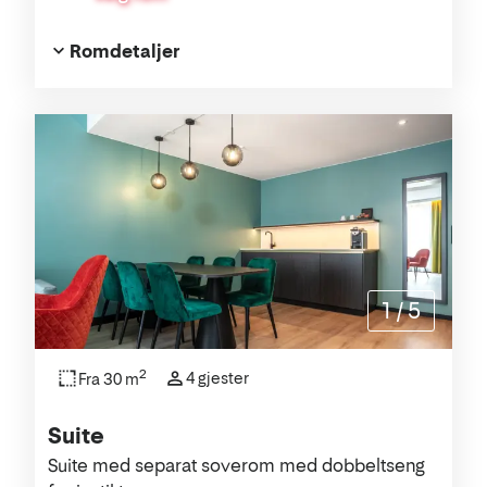
Romdetaljer
1
/
5
2
4 gjester
Fra 30 m
Suite
Suite med separat soverom med dobbeltseng