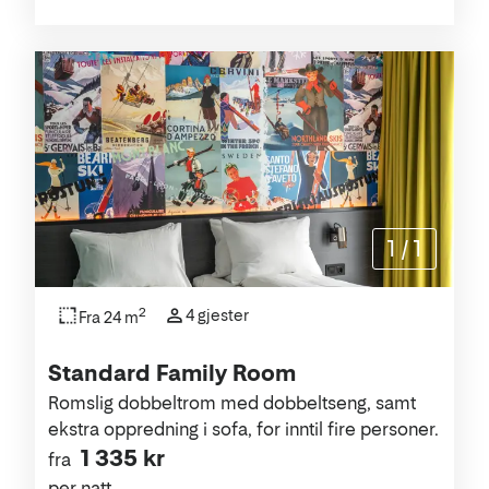
1
/
1
2
4 gjester
Fra 24 m
Standard Family Room
Romslig dobbeltrom med dobbeltseng, samt
ekstra oppredning i sofa, for inntil fire personer.
1 335 kr
fra
per natt