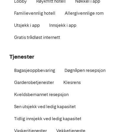
Lobby
Røykfritt hotell
Nøkkel i app
Familievennlig hotell
Allergivennlige rom
Utsjekk i app
Innsjekk i app
Gratis trådløst internett
Tjenester
Bagasjeoppbevaring
Døgnåpen resepsjon
Garderobetjenester
Klesrens
Kveldsbemannet resepsjon
Sen utsjekk ved ledig kapasitet
Tidlig innsjekk ved ledig kapasitet
Vaskeritjenester
Vekketjeneste