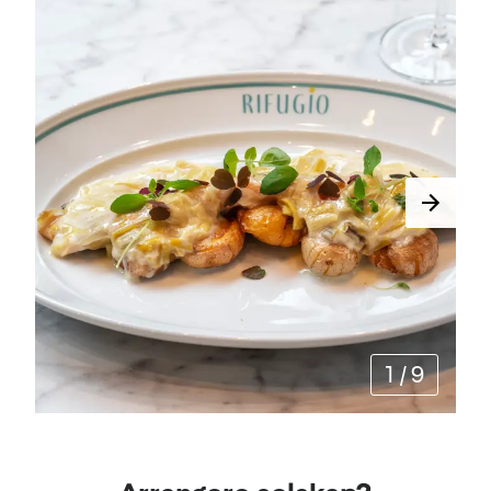
1
/
9