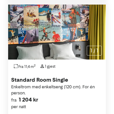
1
/
1
2
1 gjest
Fra 11,4 m
Standard Room Single
Enkeltrom med enkeltseng (120 cm). For én
person.
1 204 kr
fra
per natt