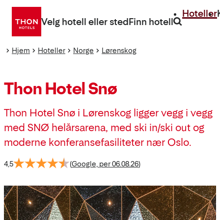
Gå
Hoteller
direkte
Velg hotell eller sted
Finn hotell
til
innhold
Hjem
Hoteller
Norge
Lørenskog
Thon Hotel Snø
Thon Hotel Snø i Lørenskog ligger vegg i vegg
med SNØ helårsarena, med ski in/ski out og
moderne konferansefasiliteter nær Oslo.
4,5
(
Google, per 06.08.26
)