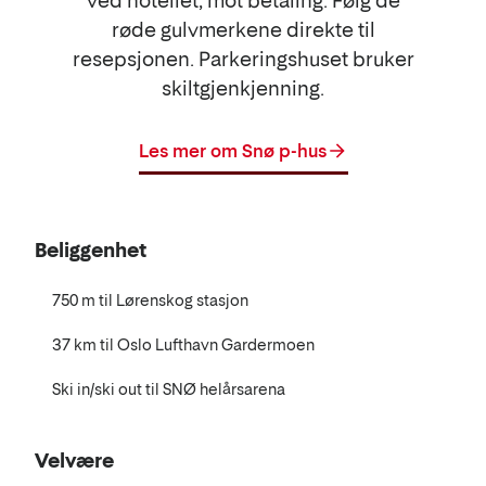
ved hotellet, mot betaling. Følg de
røde gulvmerkene direkte til
resepsjonen. Parkeringshuset bruker
skiltgjenkjenning.
Les mer om Snø p-hus
Beliggenhet
750 m til Lørenskog stasjon
37 km til Oslo Lufthavn Gardermoen
Ski in/ski out til SNØ helårsarena
Velvære