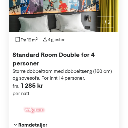
1
/
2
2
4 gjester
Fra 19 m
Standard Room Double for 4
personer
Større dobbeltrom med dobbeltseng (160 cm)
og sovesofa. For inntil 4 personer.
1 285 kr
fra
per natt
Velg rom
Romdetaljer