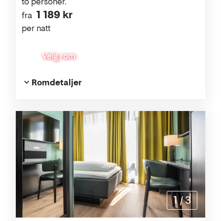
to personer.
1 189 kr
fra
per natt
Velg rom
Romdetaljer
1
/
3