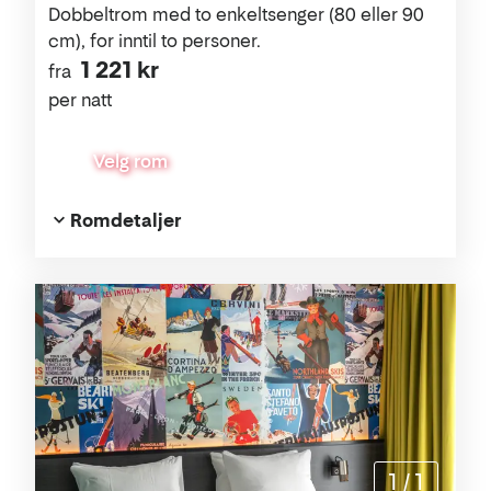
Dobbeltrom med to enkeltsenger (80 eller 90
cm), for inntil to personer.
1 221 kr
fra
per natt
Velg rom
Romdetaljer
1
/
1