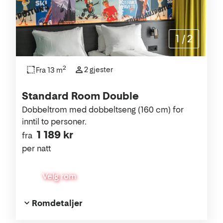
1
/
2
2
2 gjester
Fra 13 m
Standard Room Double
Dobbeltrom med dobbeltseng (160 cm) for
inntil to personer.
1 189 kr
fra
per natt
Velg rom
Romdetaljer