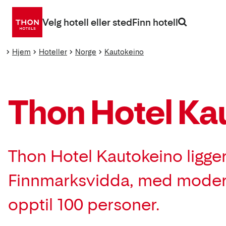
Gå
direkte
Velg hotell eller sted
Finn hotell
til
innhold
Hjem
Hoteller
Norge
Kautokeino
Thon Hotel Ka
Thon Hotel Kautokeino ligger
Finnmarksvidda, med moderne
opptil 100 personer.