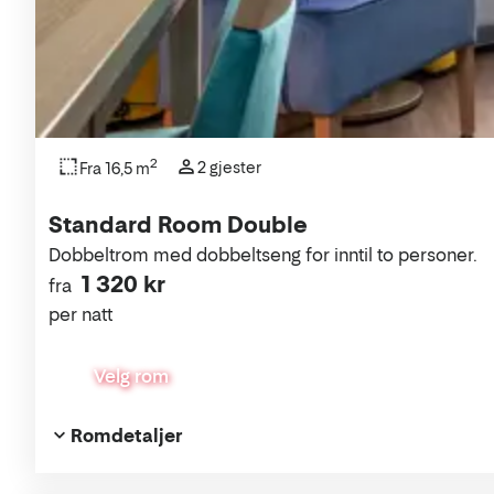
2
2 gjester
Fra 16,5 m
Standard Room Double
Dobbeltrom med dobbeltseng for inntil to personer.
1 320 kr
fra
per natt
Velg rom
Romdetaljer