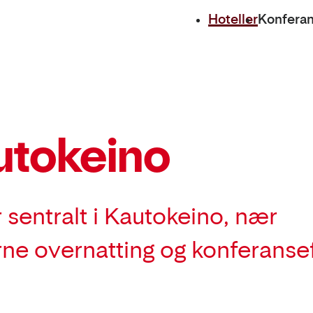
Hoteller
Konfera
utokeino
 sentralt i Kautokeino, nær
 overnatting og konferansefas