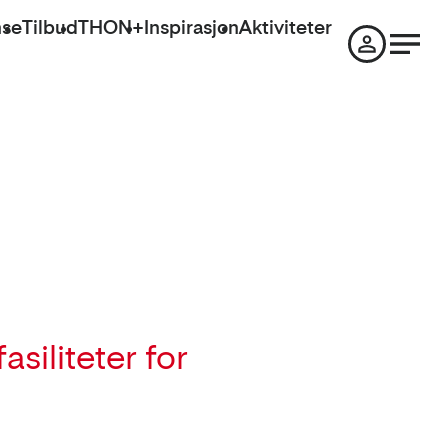
nse
Tilbud
THON+
Inspirasjon
Aktiviteter
iliteter for