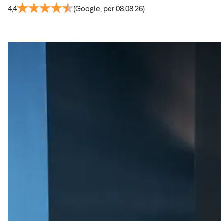
4,4
(
Google, per 08.08.26
)