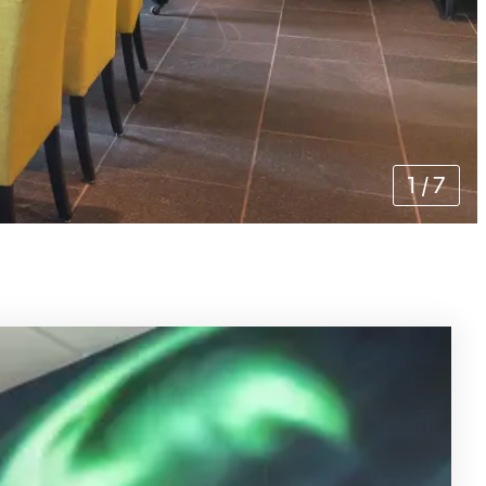
1
/
7