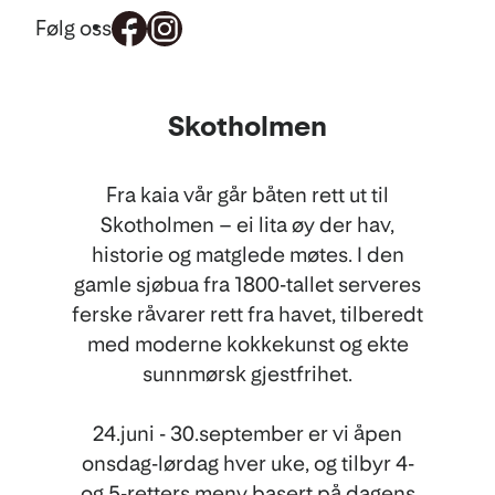
Følg oss
Mat
Skotholmen
og
drikke
Fra kaia vår går båten rett ut til
Skotholmen – ei lita øy der hav,
historie og matglede møtes. I den
gamle sjøbua fra 1800-tallet serveres
ferske råvarer rett fra havet, tilberedt
med moderne kokkekunst og ekte
sunnmørsk gjestfrihet.
24.juni - 30.september er vi åpen
onsdag-lørdag hver uke, og tilbyr 4-
og 5-retters meny basert på dagens