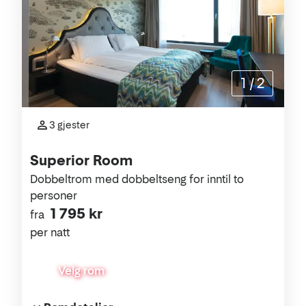
1
/
2
3 gjester
Superior Room
Dobbeltrom med dobbeltseng for inntil to
personer
1 795 kr
fra
per natt
Velg rom