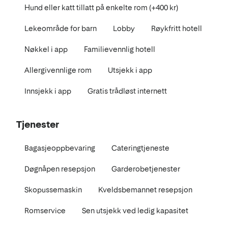
Hund eller katt tillatt på enkelte rom (+400 kr)
Lekeområde for barn
Lobby
Røykfritt hotell
Nøkkel i app
Familievennlig hotell
Allergivennlige rom
Utsjekk i app
Innsjekk i app
Gratis trådløst internett
Tjenester
Bagasjeoppbevaring
Cateringtjeneste
Døgnåpen resepsjon
Garderobetjenester
Skopussemaskin
Kveldsbemannet resepsjon
Romservice
Sen utsjekk ved ledig kapasitet