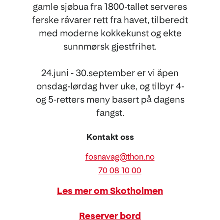
gamle sjøbua fra 1800-tallet serveres
ferske råvarer rett fra havet, tilberedt
med moderne kokkekunst og ekte
sunnmørsk gjestfrihet.
24.juni - 30.september er vi åpen
onsdag-lørdag hver uke, og tilbyr 4-
og 5-retters meny basert på dagens
fangst.
Kontakt oss
E-
fosnavag@thon.no
post
Telefon
70 08 10 00
Les mer om Skotholmen
Reserver bord