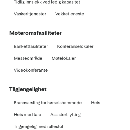
Tidlig innsjekk ved ledig kapasitet
Vaskeritjenester
Vekketjeneste
Møteromsfasiliteter
Bankettfasiliteter
Konferanselokaler
Messeområde
Møtelokaler
Videokonferanse
Tilgjengelighet
Brannvarsling for hørselshemmede
Heis
Heis med tale
Assistert lytting
Tilgjengelig med rullestol