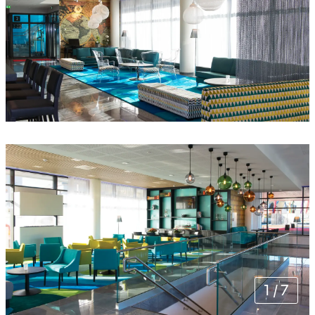
1
/
7