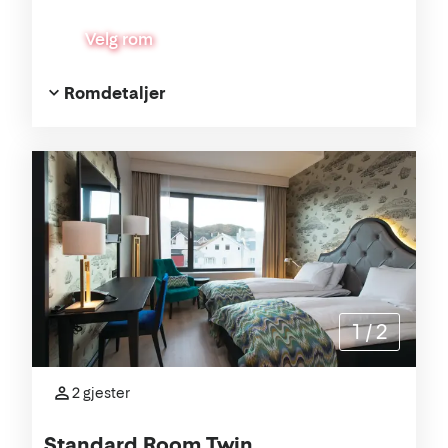
Velg rom
Romdetaljer
1
/
2
2 gjester
Standard Room Twin