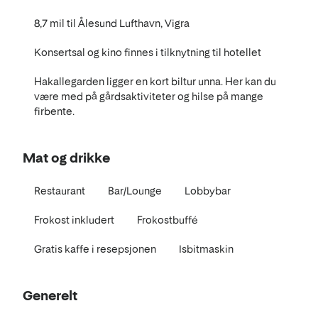
8,7 mil til Ålesund Lufthavn, Vigra
Konsertsal og kino finnes i tilknytning til hotellet
Hakallegarden ligger en kort biltur unna. Her kan du
være med på gårdsaktiviteter og hilse på mange
firbente.
Mat og drikke
Restaurant
Bar/Lounge
Lobbybar
Frokost inkludert
Frokostbuffé
Gratis kaffe i resepsjonen
Isbitmaskin
Generelt