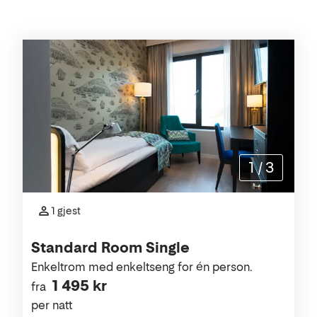
Rommene
1
/
3
1 gjest
Standard Room Single
Enkeltrom med enkeltseng for én person.
1 495 kr
fra
per natt