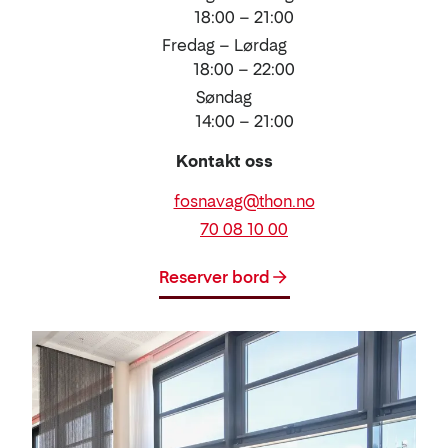
18:00 – 21:00
Fredag – Lørdag
18:00 – 22:00
Søndag
14:00 – 21:00
Kontakt oss
E-
fosnavag@thon.no
post
Telefon
70 08 10 00
Reserver bord