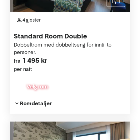
1
/
1
4 gjester
Standard Room Double
Dobbeltrom med dobbeltseng for inntil to
personer.
1 495 kr
fra
per natt
Velg rom
Romdetaljer