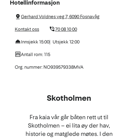
Om
Hotellinformasjon
hotellet
Gerhard Voldnes veg 7, 6090 Fosnavåg
Kontakt oss
70 08 10 00
Innsjekk 15:00
Utsjekk 12:00
Antall rom: 115
Org. nummer: NO939579338MVA
Skotholmen
Fra kaia vår går båten rett ut til
Skotholmen – ei lita øy der hav,
historie og matglede møtes. I den