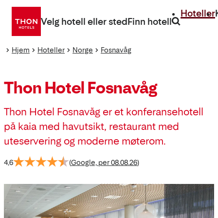
Gå
Hoteller
direkte
Velg hotell eller sted
Finn hotell
til
innhold
Hjem
Hoteller
Norge
Fosnavåg
Thon Hotel Fosnavåg
Thon Hotel Fosnavåg er et konferansehotell
på kaia med havutsikt, restaurant med
uteservering og moderne møterom.
4,6
(
Google, per 08.08.26
)