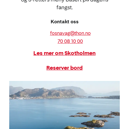
fangst.
Kontakt oss
E-
fosnavag@thon.no
post
Telefon
70 08 10 00
Les mer om Skotholmen
Reserver bord