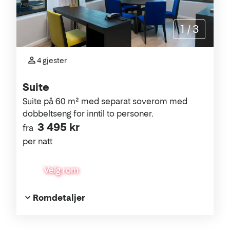
1
/
3
4 gjester
Suite
Suite på 60 m² med separat soverom med
dobbeltseng for inntil to personer.
3 495 kr
fra
per natt
Velg rom
Romdetaljer