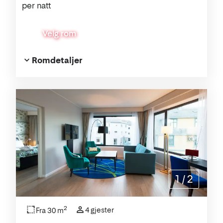
per natt
Velg rom
Romdetaljer
1
/
2
2
4 gjester
Fra 30 m