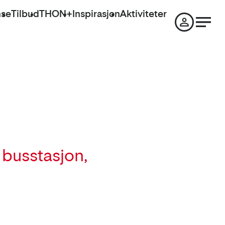
nse
Tilbud
THON+
Inspirasjon
Aktiviteter
 busstasjon,