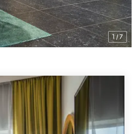
1
/
7