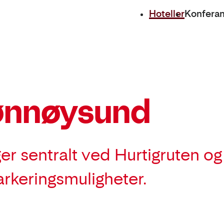
Hoteller
Konfera
rønnøysund
r sentralt ved Hurtigruten og
rkeringsmuligheter.