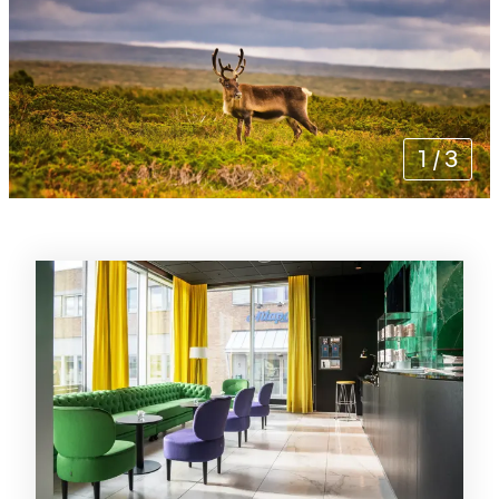
1
/
3
Liste