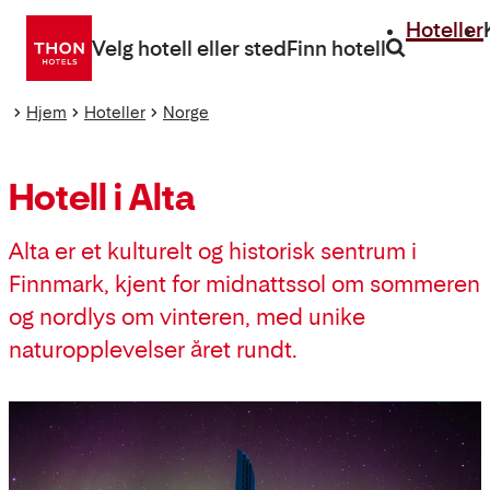
Gå
Hoteller
direkte
Velg hotell eller sted
Finn hotell
til
innhold
Hjem
Hoteller
Norge
Hotell i Alta
Alta er et kulturelt og historisk sentrum i
Finnmark, kjent for midnattssol om sommeren
og nordlys om vinteren, med unike
naturopplevelser året rundt.