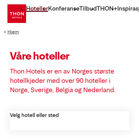
Gå
Hoteller
Konferanse
Tilbud
THON+
Inspiras
direkte
til
innhold
Hjem
Våre hoteller
Thon Hotels er en av Norges største
hotellkjeder med over 90 hoteller i
Norge, Sverige, Belgia og Nederland.
Velg hotell eller sted