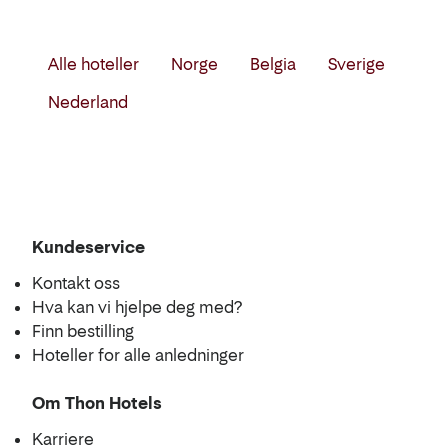
Filtrer
Alle hoteller
Norge
Belgia
Sverige
Liste
på
Nederland
land
og
region
Kundeservice
Kart
Kontakt oss
Hva kan vi hjelpe deg med?
Finn bestilling
Hoteller for alle anledninger
Om Thon Hotels
Karriere