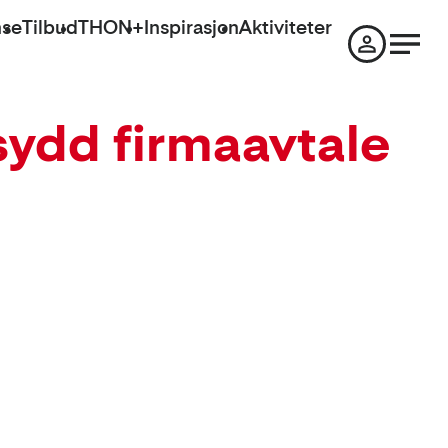
nse
Tilbud
THON+
Inspirasjon
Aktiviteter
sydd firmaavtale