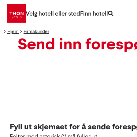
Gå
direkte
Velg hotell eller sted
Finn hotell
til
innhold
Hjem
Firmakunder
Send inn foresp
Fyll ut skjemaet for å sende foresp
Felter med asterisk (*) må fylles ut.