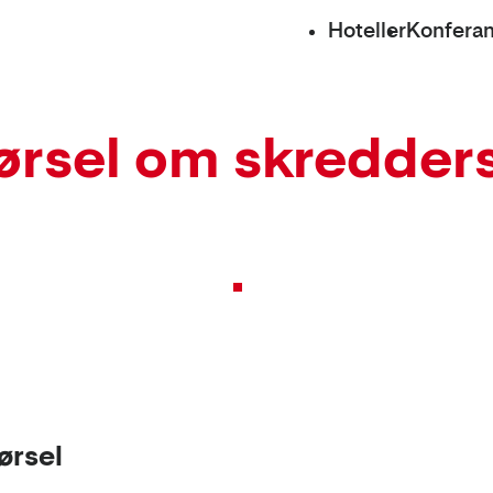
Hoteller
Konfera
ørsel om skredder
ørsel