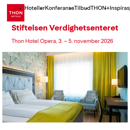
Gå
Hoteller
Konferanse
Tilbud
THON+
Inspiras
direkte
til
Stiftelsen Verdighetsenteret‎
innhold
Thon Hotel Opera, 3. – 5. november 2026