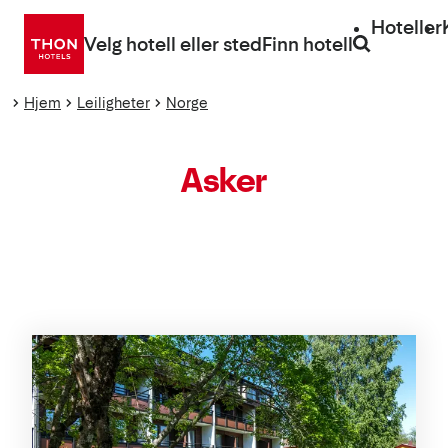
Gå
Hoteller
direkte
Velg hotell eller sted
Finn hotell
til
innhold
Hjem
Leiligheter
Norge
Asker
Liste