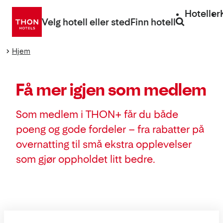
Gå
Hoteller
direkte
Velg hotell eller sted
Finn hotell
til
innhold
Hjem
Få mer igjen som medlem
Som medlem i THON+ får du både
poeng og gode fordeler – fra rabatter på
overnatting til små ekstra opplevelser
som gjør oppholdet litt bedre.