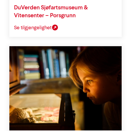
DuVerden Sjøfartsmuseum &
Vitensenter – Porsgrunn
Se tilgjengelighet