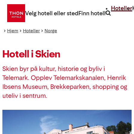
Gå
Hoteller
direkte
Velg hotell eller sted
Finn hotell
til
innhold
Hjem
Hoteller
Norge
Hotell i Skien
Skien byr på kultur, historie og byliv i
Telemark. Opplev Telemarkskanalen, Henrik
Ibsens Museum, Brekkeparken, shopping og
uteliv i sentrum.