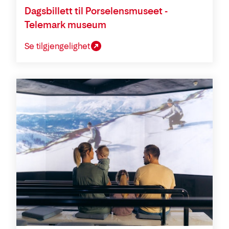
Dagsbillett til Porselensmuseet -
Telemark museum
Se tilgjengelighet