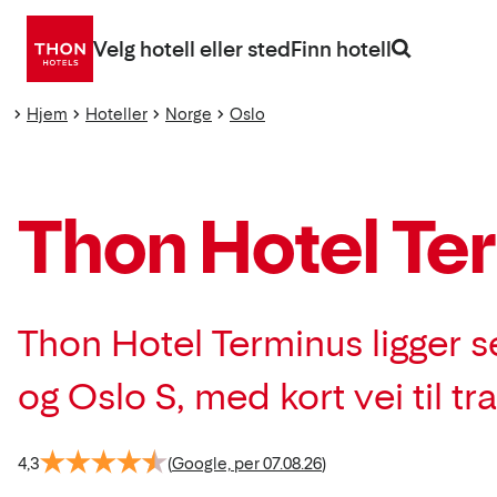
Gå
direkte
Velg hotell eller sted
Finn hotell
til
innhold
Hjem
Hoteller
Norge
Oslo
Thon Hotel Te
Thon Hotel Terminus ligger s
og Oslo S, med kort vei til 
4,3
(
Google, per 07.08.26
)