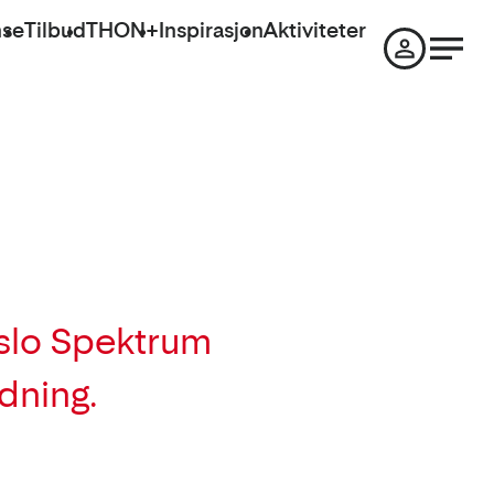
nse
Tilbud
THON+
Inspirasjon
Aktiviteter
Oslo Spektrum
dning.