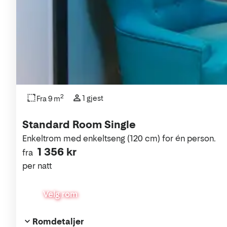
2
1 gjest
Fra 9 m
Standard Room Single
Enkeltrom med enkeltseng (120 cm) for én person.
1 356 kr
fra
per natt
Velg rom
Romdetaljer