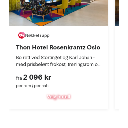
Nøkkel i app
Thon Hotel Rosenkrantz Oslo
Ho
Bo rett ved Stortinget og Karl Johan -
Ær
med prisbelønt frokost, treningsrom og
res
restaurant.
fr
2 096 kr
fra
fra
per rom / per natt
per
Velg hotell