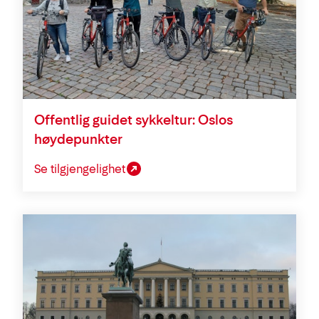
Offentlig guidet sykkeltur: Oslos
høydepunkter
Se tilgjengelighet