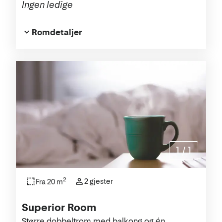
Ingen ledige
Romdetaljer
1
/
1
2
2 gjester
Fra 20 m
Superior Room
Større dobbeltrom med balkong og én