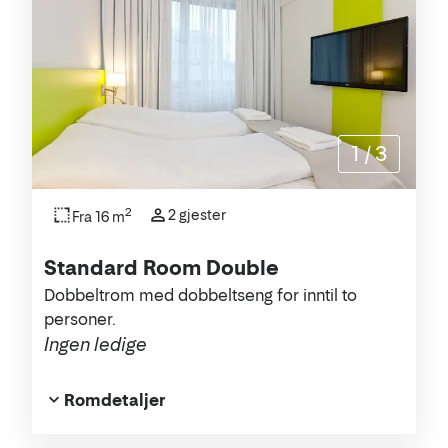
1
/
3
2
2 gjester
Fra 16 m
Standard Room Double
Dobbeltrom med dobbeltseng for inntil to
personer.
Ingen ledige
Romdetaljer