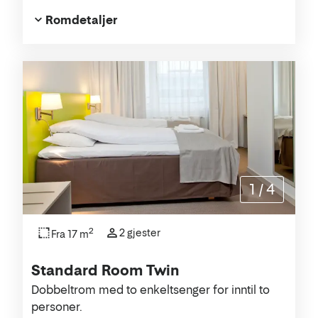
Romdetaljer
1
/
4
2
2 gjester
Fra 17 m
Standard Room Twin
Dobbeltrom med to enkeltsenger for inntil to
personer.