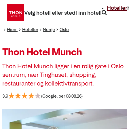
Gå
Hoteller
direkte
Velg hotell eller sted
Finn hotell
til
innhold
Hjem
Hoteller
Norge
Oslo
Thon Hotel Munch
Thon Hotel Munch ligger i en rolig gate i Oslo
sentrum, nær Tinghuset, shopping,
restauranter og kollektivtransport.
3,9
(
Google, per 08.08.26
)