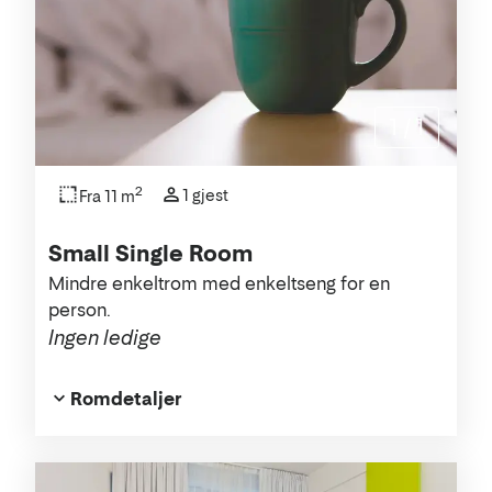
1
/
1
2
1 gjest
Fra 11 m
Small Single Room
Mindre enkeltrom med enkeltseng for en
person.
Ingen ledige
Romdetaljer