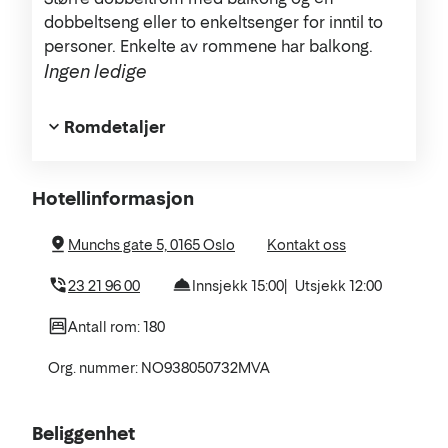
dobbeltseng eller to enkeltsenger for inntil to
personer. Enkelte av rommene har balkong.
Ingen ledige
Romdetaljer
Om
Hotellinformasjon
hotellet
Munchs gate 5, 0165 Oslo
Kontakt oss
23 21 96 00
Innsjekk 15:00
Utsjekk 12:00
Antall rom: 180
Org. nummer: NO938050732MVA
Beliggenhet