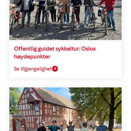
Offentlig guidet sykkeltur: Oslos
høydepunkter
Se tilgjengelighet