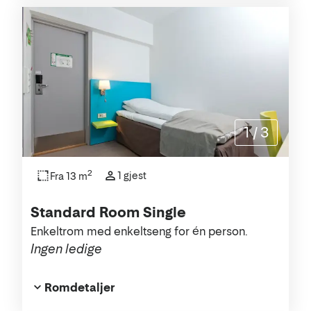
1
/
3
2
1 gjest
Fra 13 m
Standard Room Single
Enkeltrom med enkeltseng for én person.
Ingen ledige
Romdetaljer