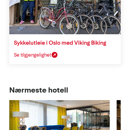
Sykkelutleie i Oslo med Viking Biking
Se tilgjengelighet
Se
Nærmeste hotell
i
kart