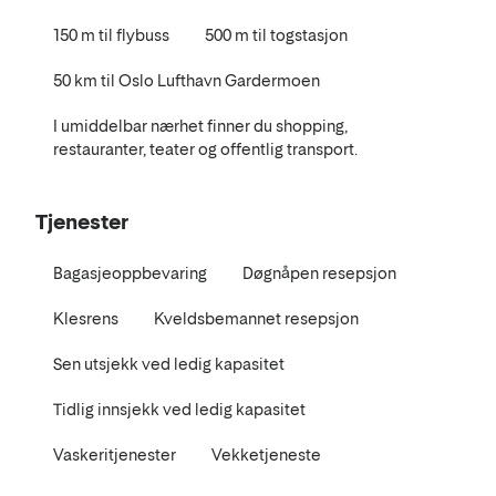
150 m til flybuss
500 m til togstasjon
50 km til Oslo Lufthavn Gardermoen
I umiddelbar nærhet finner du shopping,
restauranter, teater og offentlig transport.
Tjenester
Bagasjeoppbevaring
Døgnåpen resepsjon
Klesrens
Kveldsbemannet resepsjon
Sen utsjekk ved ledig kapasitet
Tidlig innsjekk ved ledig kapasitet
Vaskeritjenester
Vekketjeneste